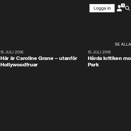
Logga in
SE ALLA
2
15 JULI 2016
16:02
15 JULI 2016
Här är Caroline Grane – utanför
Hårda kritiken mo
Hollywoodfruar
Park