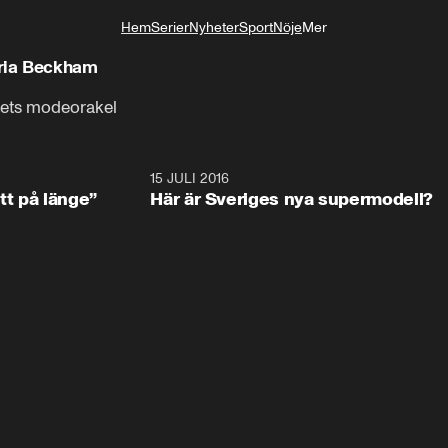
Hem
Serier
Nyheter
Sport
Nöje
Mer
Livsstil
ria Beckham
dets modeorakel
16:02
15 JULI 2016
16:0
tt på länge”
Här är Sveriges nya supermodell?