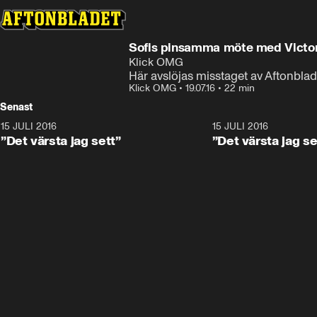
Sofis pinsamma möte med Victo
Klick OMG
Här avslöjas misstaget av Aftonbla
Klick OMG
•
19.07.16
•
22 min
Senast
15 JULI 2016
16:02
15 JULI 2016
”Det värsta jag sett”
”Det värsta jag se