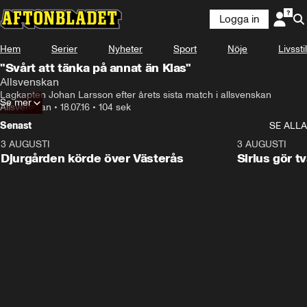
Logga in
Hem
Serier
Nyheter
Sport
Nöje
Livsstil
"Svårt att tänka på annat än Klas"
Allsvenskan
Lagkapten Johan Larsson efter årets sista match i allsvenskan
Se mer
Allsvenskan
•
18.07.16
•
104 sek
Senast
SE ALLA
3 AUGUSTI
3:00
3 AUGUSTI
Djurgården körde över Västerås
Sirius gör t