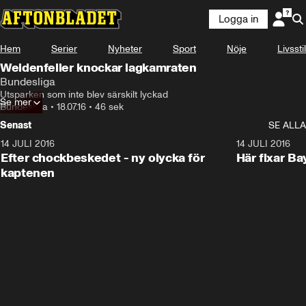
Logga in
Hem
Serier
Nyheter
Sport
Nöje
Livsstil
Weidenfeller knockar lagkamraten
Bundesliga
Utsparken som inte blev särskilt lyckad
Se mer
Bundesliga
•
18.07.16
•
46 sek
Senast
SE ALLA
14 JULI 2016
1:27
14 JULI 2016
Efter chockbeskedet - ny olycka för
Här fixar Bay
kaptenen