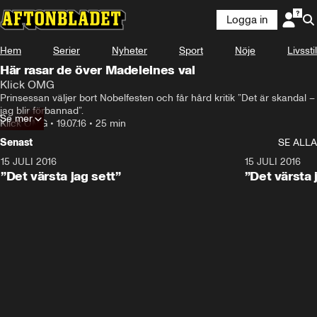
Logga in
Hem
Serier
Nyheter
Sport
Nöje
Livsstil
Här rasar de över Madeleines val
Klick OMG
Prinsessan väljer bort Nobelfesten och får hård kritik ”Det är skandal – 
jag blir förbannad”.
Se mer
Klick OMG
•
19.07.16
•
25 min
Senast
SE ALLA
15 JULI 2016
16:02
15 JULI 2016
”Det värsta jag sett”
”Det värsta 