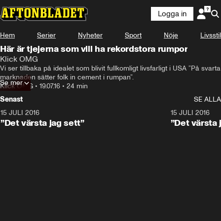
Logga in
Hem
Serier
Nyheter
Sport
Nöje
Livsstil
Här är tjejerna som vill ha rekordstora rumpor
Klick OMG
Vi ser tillbaka på idealet som blivit fullkomligt livsfarligt i USA ”På svarta 
marknaden sätter folk in cement i rumpan”.
Se mer
Klick OMG
•
19.07.16
•
24 min
Senast
SE ALLA
15 JULI 2016
16:02
15 JULI 2016
”Det värsta jag sett”
”Det värsta 