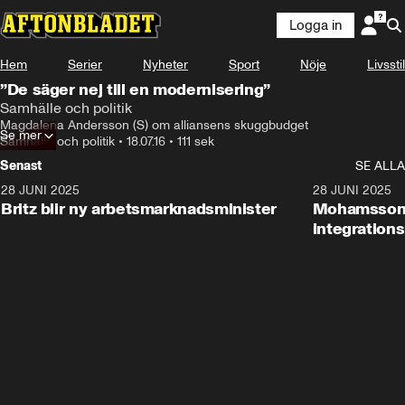
Logga in
Hem
Serier
Nyheter
Sport
Nöje
Livsstil
”De säger nej till en modernisering”
Samhälle och politik
Magdalena Andersson (S) om alliansens skuggbudget
Se mer
Samhälle och politik
•
18.07.16
•
111 sek
Senast
SE ALLA
28 JUNI 2025
1:48
28 JUNI 2025
Britz blir ny arbetsmarknadsminister
Mohamsson b
integration