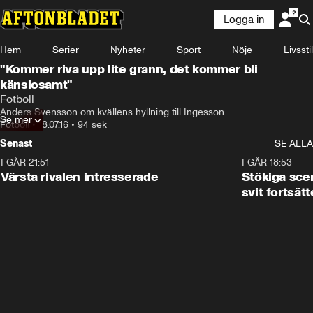
Logga in
Hem
Serier
Nyheter
Sport
Nöje
Livsstil
"Kommer riva upp lite grann, det kommer bli
känslosamt"
Fotboll
Anders Svensson om kvällens hyllning till Ingesson
Se mer
Fotboll
•
18.07.16
•
94 sek
Senast
SE ALLA
I GÅR 21:51
0:31
I GÅR 18:53
Värsta rivalen intresserade
Stökiga sce
svit fortsätt