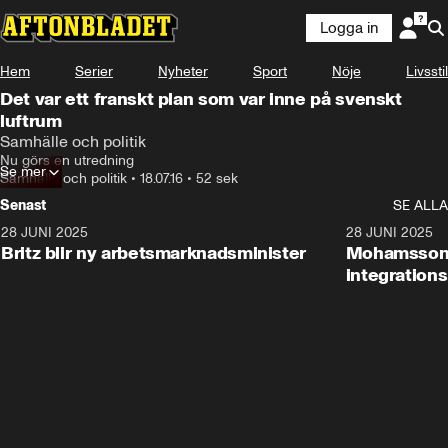
Logga in
Hem
Serier
Nyheter
Sport
Nöje
Livsstil
Det var ett franskt plan som var inne på svenskt
luftrum
Samhälle och politik
Nu görs en utredning
Se mer
Samhälle och politik
•
18.07.16
•
52 sek
Senast
SE ALLA
28 JUNI 2025
1:48
28 JUNI 2025
Britz blir ny arbetsmarknadsminister
Mohamsson b
integration