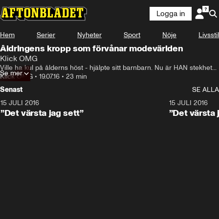
Logga in
Hem
Serier
Nyheter
Sport
Nöje
Livsstil
Åldringens kropp som förvånar modevärlden
Klick OMG
Ville ha kul på ålderns höst - hjälpte sitt barnbarn. Nu är HAN stekhet...
Se mer
Klick OMG
•
19.07.16
•
23 min
Senast
SE ALLA
15 JULI 2016
16:02
15 JULI 2016
”Det värsta jag sett”
”Det värsta 