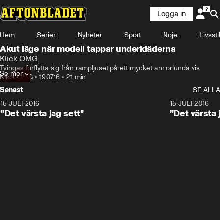
Logga in
Hem
Serier
Nyheter
Sport
Nöje
Livsstil
Akut läge när modell tappar underkläderna
Klick OMG
Tvingas förflytta sig från rampljuset på ett mycket annorlunda vis
Se mer
Klick OMG
•
19.07.16
•
21 min
Senast
SE ALLA
15 JULI 2016
16:02
15 JULI 2016
”Det värsta jag sett”
”Det värsta 