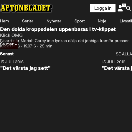
Logga in
Hem
Serier
Nyheter
Sport
Nöje
Livsstil
Den dolda kroppsdelen uppenbaras i tv-klippet
Klick OMG
Bisarrt när Mariah Carey inte lyckas dölja det jobbiga framför pressen
Se mer
Klick OMG
•
19.07.16
•
25 min
Senast
SE ALLA
15 JULI 2016
16:02
15 JULI 2016
”Det värsta jag sett”
”Det värsta 