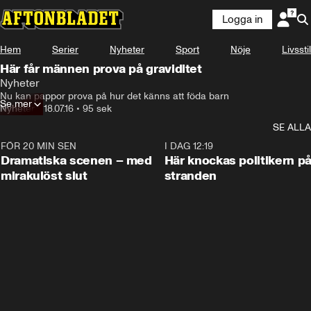
Logga in
Hem
Serier
Nyheter
Sport
Nöje
Livsstil
Här får männen prova på graviditet
Nyheter
Nu kan pappor prova på hur det känns att föda barn
Se mer
Nyheter
•
18.07.16
•
95 sek
SE ALLA
FÖR 20 MIN SEN
0:42
I DAG 12:19
Dramatiska scenen – med
Här knockas politikern p
mirakulöst slut
stranden