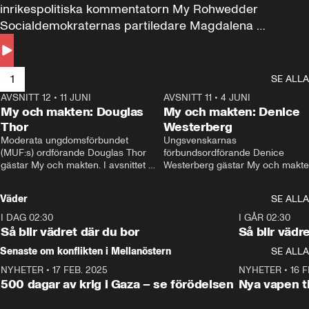
inrikespolitiska kommentatorn My Rohwedder 
Socialdemokraternas partiledare Magdalena 
Andersson till svars.
1
SE ALLA
AVSNITT 12
•
11 JUNI
26:27
AVSNITT 11
•
4 JUNI
2
My och makten: Douglas
My och makten: Denice
Thor
Westerberg
Moderata ungdomsförbundet 
Ungsvenskarnas 
(MUF:s) ordförande Douglas Thor 
förbundsordförande Denice 
gästar My och makten. I avsnittet 
Westerberg gästar My och makten.
diskuteras tonårsutvisningarna och 
avsnittet diskuteras migrationsfrå
hur Moderaterna ska locka väljare till 
och hur SD ska locka kvinnliga 
Väder
SE ALLA
valet i höst. 
väljare. 
I DAG 02:30
1:06
I GÅR 02:30
Så blir vädret där du bor
Så blir vädr
Senaste om konflikten i Mellanöstern
SE ALLA
NYHETER
•
17 FEB. 2025
0:45
NYHETER
•
16 F
500 dagar av krig i Gaza – se förödelsen
Nya vapen ti