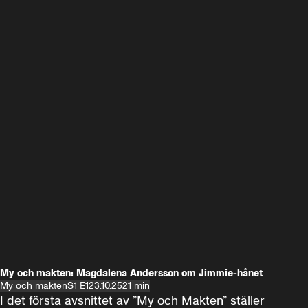
My och makten: Magdalena Andersson om Jimmie-hånet
My och makten
S1 E1
23.10.25
21 min
I det första avsnittet av ”My och Makten” ställer 