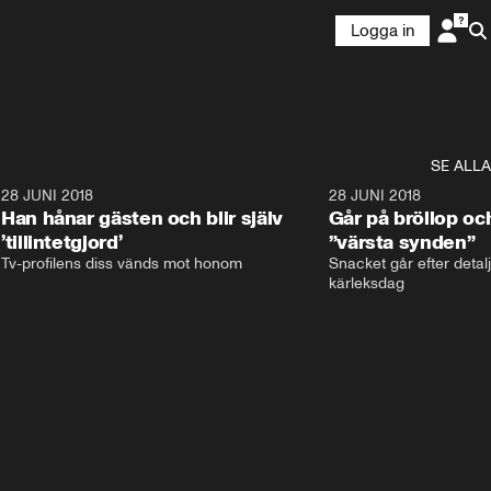
Logga in
SE ALLA
9
28 JUNI 2018
17:59
28 JUNI 2018
Han hånar gästen och blir själv
Går på bröllop oc
’tillintetgjord’
”värsta synden”
Tv-profilens diss vänds mot honom
Snacket går efter detalj
kärleksdag