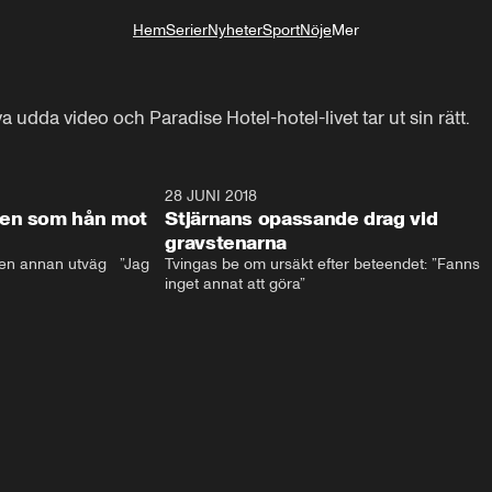
Hem
Serier
Nyheter
Sport
Nöje
Mer
Livsstil
da video och Paradise Hotel-hotel-livet tar ut sin rätt.
17:59
28 JUNI 2018
17:5
len som hån mot
Stjärnans opassande drag vid
gravstenarna
en annan utväg   ”Jag 
Tvingas be om ursäkt efter beteendet: ”Fanns 
inget annat att göra”