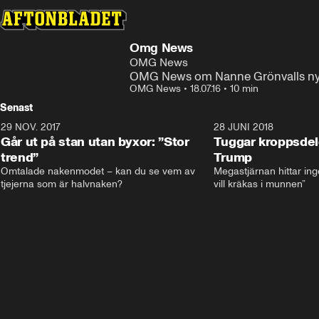
Omg News
OMG News
OMG News om Nanne Grönvalls nya ud
OMG News
•
18.07.16
•
10 min
Senast
29 NOV. 2017
14:21
28 JUNI 2018
Går ut på stan utan byxor: ”Stor
Tuggar kroppsde
trend”
Trump
Omtalade nakenmodet – kan du se vem av 
Megastjärnan hittar ing
tjejerna som är halvnaken?
vill kräkas i munnen”