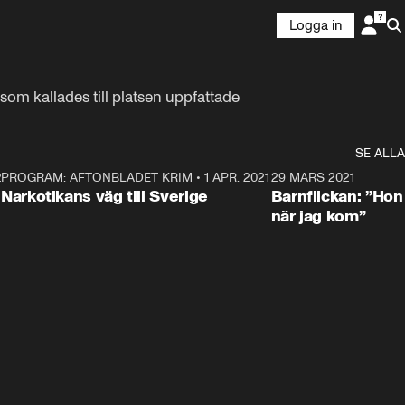
Logga in
om kallades till platsen uppfattade 
SE ALLA
21
5
PROGRAM: AFTONBLADET KRIM
•
1 APR. 2021
1:52
29 MARS 2021
Narkotikans väg till Sverige
Barnflickan: ”Hon
när jag kom”