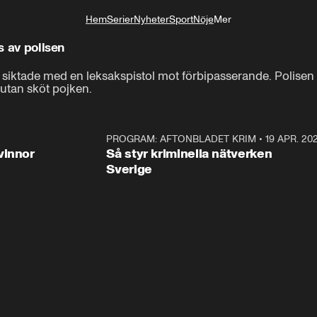
Hem
Serier
Nyheter
Sport
Nöje
Mer
Livsstil
s av polisen
 siktade med en leksakspistol mot förbipasserande. Polisen s
 utan sköt pojken.
3:00
PROGRAM: AFTONBLADET KRIM
•
19 APR. 20
2:5
vinnor
Så styr kriminella nätverken
Sverige