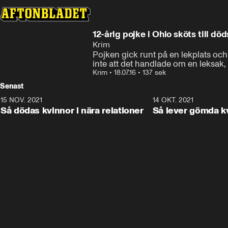
12-årig pojke i Ohio sköts till död
Krim
Pojken gick runt på en lekplats och
inte att det handlade om en leksak,
Krim
•
18.07.16
•
137 sek
Senast
15 NOV. 2021
3:28
14 OKT. 2021
Så dödas kvinnor i nära relationer
Så lever gömda k