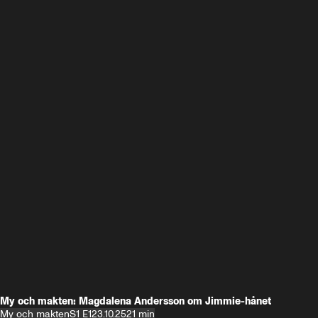
My och makten: Magdalena Andersson om Jimmie-hånet
My och makten
S1 E1
23.10.25
21 min