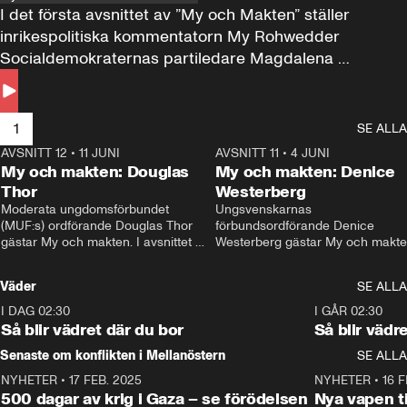
I det första avsnittet av ”My och Makten” ställer 
inrikespolitiska kommentatorn My Rohwedder 
Socialdemokraternas partiledare Magdalena 
Andersson till svars.
1
SE ALLA
AVSNITT 12
•
11 JUNI
26:27
AVSNITT 11
•
4 JUNI
2
My och makten: Douglas
My och makten: Denice
Thor
Westerberg
Moderata ungdomsförbundet 
Ungsvenskarnas 
(MUF:s) ordförande Douglas Thor 
förbundsordförande Denice 
gästar My och makten. I avsnittet 
Westerberg gästar My och makten.
diskuteras tonårsutvisningarna och 
avsnittet diskuteras migrationsfrå
hur Moderaterna ska locka väljare till 
och hur SD ska locka kvinnliga 
Väder
SE ALLA
valet i höst. 
väljare. 
I DAG 02:30
1:06
I GÅR 02:30
Så blir vädret där du bor
Så blir vädr
Senaste om konflikten i Mellanöstern
SE ALLA
NYHETER
•
17 FEB. 2025
0:45
NYHETER
•
16 F
500 dagar av krig i Gaza – se förödelsen
Nya vapen ti