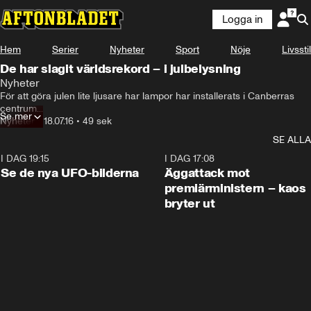
Logga in
Hem
Serier
Nyheter
Sport
Nöje
Livsstil
De har slagit världsrekord – i julbelysning
Nyheter
För att göra julen lite ljusare har lampor har installerats i Canberras 
centrum...
Se mer
Nyheter
•
18.07.16
•
49 sek
SE ALLA
I DAG 19:15
0:36
I DAG 17:08
Se de nya UFO-bilderna
Äggattack mot
premiärministern – kaos
bryter ut