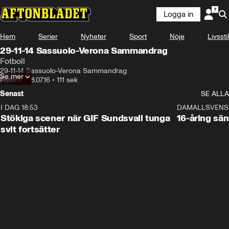
Logga in
Hem
Serier
Nyheter
Sport
Nöje
Livsstil
29-11-14 Sassuolo-Verona Sammandrag
Fotboll
29-11-14 Sassuolo-Verona Sammandrag
Se mer
Fotboll
•
18.07.16
•
111 sek
Senast
SE ALLA
I DAG 18:53
1:44
DAMALLSVENS
Stökiga scener när GIF Sundsvall tunga
16-åring sä
svit fortsätter