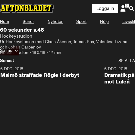
Logga in
Hem
Serier
Nyheter
Sport
Nöje
Livsstil
60 sekunder v.48
Hockeystudion
Ur Hockeystudion med Claes Åkeson, Tomas Ros, Valentina Lizana 
och Johan Garpenlöv
Se mer
Hockeystudion
•
18.07.16
•
12 min
Senast
SE ALLA
6 DEC. 2018
0:50
6 DEC. 2018
Malmö straffade Rögle i derbyt
Dramatik på
mot Luleå