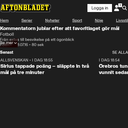
Logga in
Hem
Serier
Nyheter
Sport
Nöje
Livsstil
Kommentatorn jublar efter att favoritlaget gör mål
Fotboll
Från extas till besvikelse på ett ögonblick
Se mer
Fotboll
•
18.07.16
•
80 sek
Senast
SE ALLA
ALLSVENSKAN
•
I DAG 18:55
2:35
I DAG 18:54
Sirius tappade poäng – släppte in två
Örebros tung
mål på tre minuter
vunnit seda