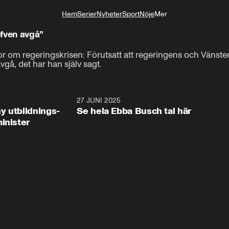
Hem
Serier
Nyheter
Sport
Nöje
Mer
Livsstil
öfven avgå”
r om regeringskrisen: Förutsatt att regeringens och Vänsterpa
gå, det har han själv sagt.
2:28
27 JUNI 2025
32:2
y utbildnings-
Se hela Ebba Busch tal här
inister