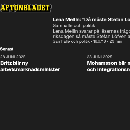
Lena Mellin: ”Då måste Stefan L
Samhälle och politik
Lena Mellin svarar på läsarnas frågo
riksdagen så måste Stefan Löfven av
Samhälle och politik
•
18.07.16
•
23 min
Senast
28 JUNI 2025
1:48
28 JUNI 2025
Britz blir ny
Mohamsson blir n
arbetsmarknadsminister
och integrationsm