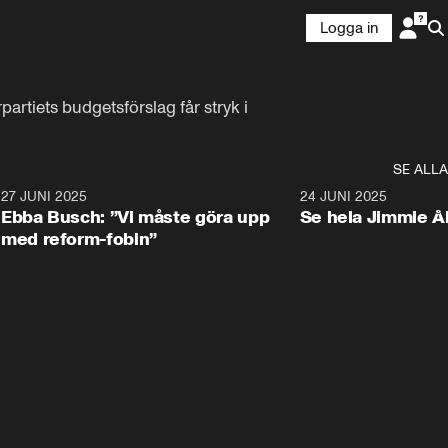
Logga in
rtiets budgetsförslag får stryk i 
SE ALLA
1
27 JUNI 2025
1:24
24 JUNI 2025
Ebba Busch: ”Vi måste göra upp
Se hela Jimmie Å
med reform-fobin”