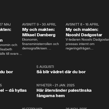
27 MAJ
3:51
AVSNITT 9
•
30 APRIL
24:00
AVSNITT 8
•
16 APRIL
25:1
kten:
My och makten:
My och makten:
Mikael Damberg
Nooshi Dadgostar
on
Ekonomin, 
V-ledaren Nooshi Dadgostar
finansministerrollen och 
pressas internt om 
onomin och 
demografikrisen. 
regeringsfrågan.

lisabeth 
Oppositionen ställs till svars 
I Aftonbladets 
ls till svars 
när Socialdemokraternas 
partiledarutfrågning ”My 
stern gästar 
Mikael Damberg gästar My 
och Makten” sätter hon ner 
My och Makten. 
och Makten. 
foten mot kritikerna:

1:06
5 AUGUSTI
1:0
– Vi ställer upp i val. Ska vi 
 du bor
Så blir vädret där du bor
vara med så sitter vi förstås 
25
1:22
NYHETER
•
21 JAN. 2025
0:5
ael – då hyllas
Här återvänder palestinska
fångarna hem