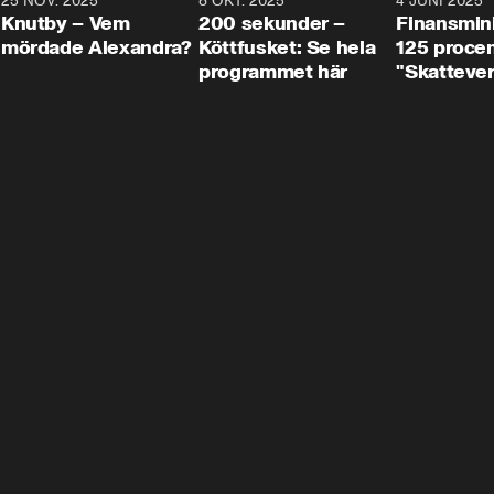
3
25 NOV. 2025
31:05
8 OKT. 2025
4:29
4 JUNI 2025
Knutby – Vem
200 sekunder –
Finansmin
mördade Alexandra?
Köttfusket: Se hela
125 procent
programmet här
"Skattever
viktig uppg