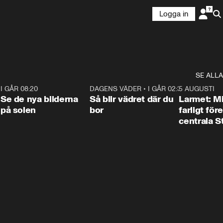
Logga in
SE ALLA
6
I GÅR 08:20
0:31
DAGENS VÄDER
•
I GÅR 02:30
1:06
5 AUGUSTI
Se de nya bilderna
Så blir vädret där du
Larmet: M
på solen
bor
farligt för
centrala 