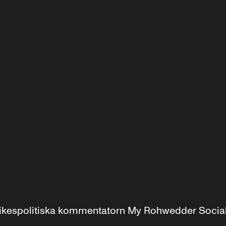
r inrikespolitiska kommentatorn My Rohwedder Soci