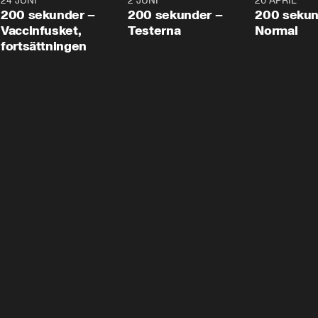
24 JUNI
5:00
2 JUNI
4:23
20 APRIL
200 sekunder –
200 sekunder –
200 sekun
Vaccinfusket,
Testerna
Normal
fortsättningen