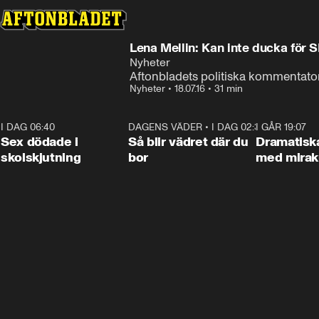
Lena Mellin: Kan inte ducka för 
Nyheter
Aftonbladets politiska kommentator 
Nyheter
•
18.07.16
•
31 min
I DAG 06:40
0:35
DAGENS VÄDER
•
I DAG 02:30
1:06
I GÅR 19:07
Sex dödade i
Så blir vädret där du
Dramatisk
skolskjutning
bor
med miraku