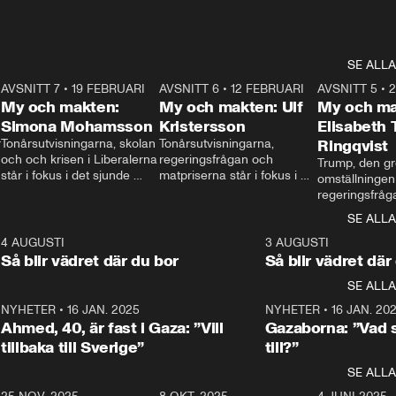
SE ALLA
7
AVSNITT 7
•
19 FEBRUARI
24:30
AVSNITT 6
•
12 FEBRUARI
27:30
AVSNITT 5
•
My och makten:
My och makten: Ulf
My och ma
Simona Mohamsson
Kristersson
Elisabeth
 
Tonårsutvisningarna, skolan 
Tonårsutvisningarna, 
Ringqvist
och och krisen i Liberalerna 
regeringsfrågan och 
Trump, den gr
står i fokus i det sjunde 
matpriserna står i fokus i 
omställningen
avsnittet av ”My och 
det sjätte avsnittet av ”My 
regeringsfråga
makten”. Se när 
och makten”. Se när 
centrum i det 
SE ALLA
Aftonbladets inrikespolitiska 
Aftonbladets inrikespolitiska 
avsnittet av ”
kommentator My 
kommentator My 
6
4 AUGUSTI
1:06
3 AUGUSTI
Makten”. Se nä
Rohwedder ställer 
Rohwedder ställer 
Så blir vädret där du bor
Så blir vädret där
Aftonbladets in
utbildnings- och 
statsminister Ulf Kristersson 
kommentator 
SE ALLA
integrationsminister Simona 
till svars.
Rohwedder stäl
Mohamsson till svars.
Centerpartiets
2
NYHETER
•
16 JAN. 2025
1:01
NYHETER
•
16 JAN. 20
Thand Ring till
Ahmed, 40, är fast i Gaza: ”Vill
Gazaborna: ”Vad s
tillbaka till Sverige”
till?”
SE ALLA