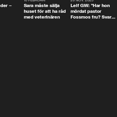
4:24
10 FEBRUARI
4:13
26 NOV. 2025
8:1
der –
Sara måste sälja
Leif GW: ”Har hon
huset för att ha råd
mördat pastor
med veterinären
Fossmos fru? Svar
nej.”