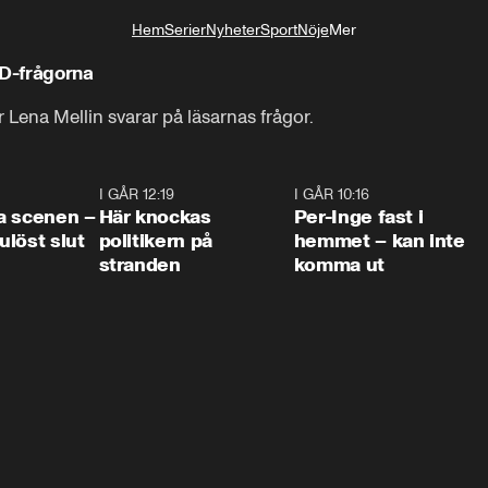
Hem
Serier
Nyheter
Sport
Nöje
Mer
Livsstil
SD-frågorna
Lena Mellin svarar på läsarnas frågor.
0:42
I GÅR 12:19
0:45
I GÅR 10:16
1:2
a scenen –
Här knockas
Per-Inge fast i
löst slut
politikern på
hemmet – kan inte
stranden
komma ut