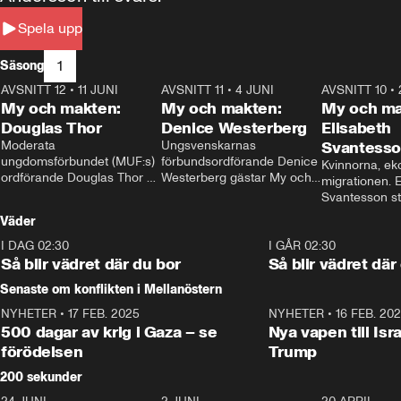
Spela upp
1
Säsong
AVSNITT 12
•
11 JUNI
26:27
AVSNITT 11
•
4 JUNI
23:40
AVSNITT 10
•
My och makten:
My och makten:
My och ma
Douglas Thor
Denice Westerberg
Elisabeth
Moderata 
Ungsvenskarnas 
Svantess
ungdomsförbundet (MUF:s) 
förbundsordförande Denice 
Kvinnorna, ek
ordförande Douglas Thor 
Westerberg gästar My och 
migrationen. E
gästar My och makten. I 
makten. I avsnittet 
Svantesson stäl
avsnittet diskuteras 
diskuteras migrationsfrågan 
när finansmini
Väder
tonårsutvisningarna och hur 
och hur SD ska locka 
Moderaterna ska locka 
kvinnliga väljare. 
I DAG 02:30
1:06
I GÅR 02:30
väljare till valet i höst. 
Så blir vädret där du bor
Så blir vädret där
Senaste om konflikten i Mellanöstern
NYHETER
•
17 FEB. 2025
0:45
NYHETER
•
16 FEB. 20
500 dagar av krig i Gaza – se
Nya vapen till Isr
förödelsen
Trump
200 sekunder