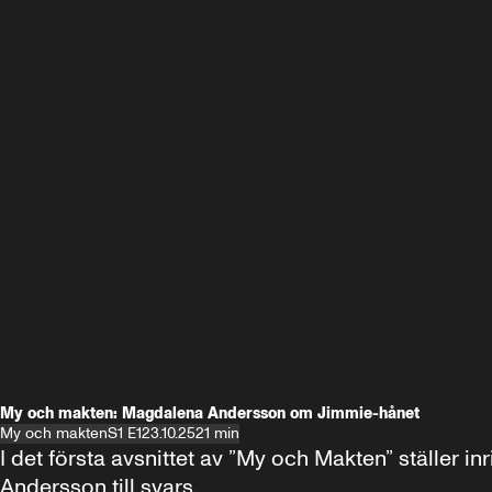
My och makten: Magdalena Andersson om Jimmie-hånet
My och makten
S1 E1
23.10.25
21 min
I det första avsnittet av ”My och Makten” ställe
Andersson till svars.