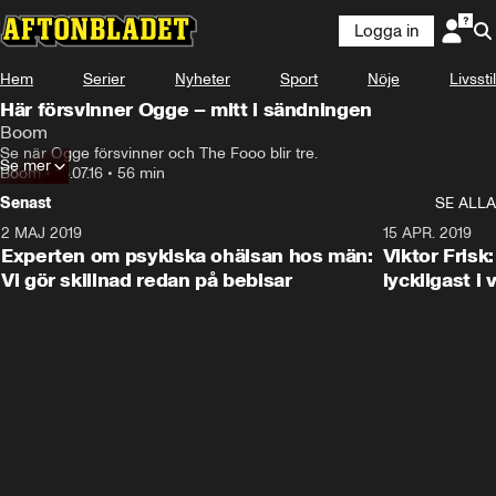
Logga in
Hem
Serier
Nyheter
Sport
Nöje
Livsstil
Här försvinner Ogge – mitt i sändningen
Boom
Se när Ogge försvinner och The Fooo blir tre.
Se mer
Boom
•
18.07.16
•
56 min
Senast
SE ALLA
2 MAJ 2019
1:04
15 APR. 2019
Experten om psykiska ohälsan hos män:
Viktor Frisk:
Vi gör skillnad redan på bebisar
lyckligast i 