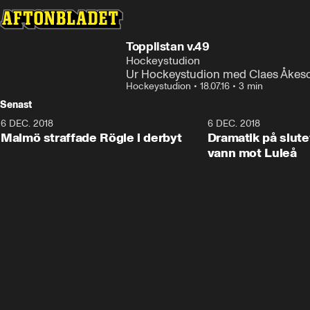
Topplistan v.49
Hockeystudion
Ur Hockeystudion med Claes Åkeson,
Hockeystudion
•
18.07.16
•
3 min
Senast
6 DEC. 2018
0:50
6 DEC. 2018
Malmö straffade Rögle i derbyt
Dramatik på slute
vann mot Luleå