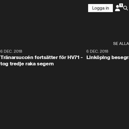
Logga in
SE ALLA
6
6 DEC. 2018
0:50
6 DEC. 2018
Tränarsuccén fortsätter för HV71 -
Linköping besegr
tog tredje raka segern