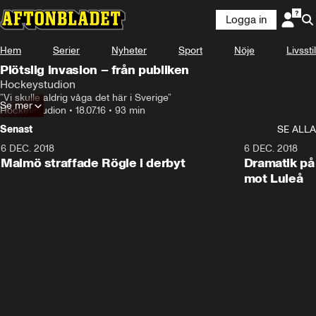
Logga in
Hem
Serier
Nyheter
Sport
Nöje
Livsstil
Plötslig invasion – från publiken
Hockeystudion
”Vi skulle aldrig våga det här i Sverige”
Se mer
Hockeystudion
•
18.07.16
•
93 min
Senast
SE ALLA
6 DEC. 2018
0:50
6 DEC. 2018
Malmö straffade Rögle i derbyt
Dramatik på
mot Luleå