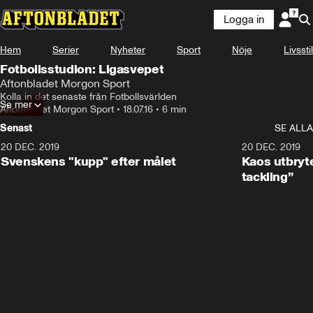
Logga in
Hem
Serier
Nyheter
Sport
Nöje
Livsstil
Fotbollsstudion: Ligasvepet
Aftonbladet Morgon Sport
Kolla in det senaste från Fotbollsvärlden
Se mer
Aftonbladet Morgon Sport
•
18.07.16
•
6 min
Senast
SE ALLA
20 DEC. 2019
0:44
20 DEC. 2019
Svenskens "kupp" efter målet
Kaos utbryte
tackling”