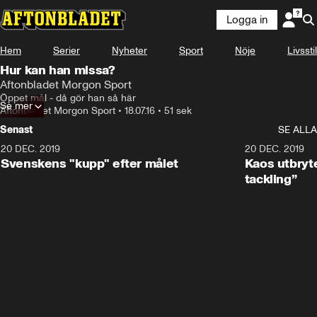
Logga in
Hem
Serier
Nyheter
Sport
Nöje
Livsstil
Hur kan han missa?
Aftonbladet Morgon Sport
Öppet mål - då gör han så här
Se mer
Aftonbladet Morgon Sport
•
18.07.16
•
51 sek
Senast
SE ALLA
20 DEC. 2019
0:44
20 DEC. 2019
Svenskens "kupp" efter målet
Kaos utbryte
tackling”