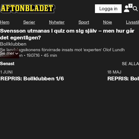
Logga in
Hem
Serier
Nyheter
Sport
Nöje
Livsstil
Svensson utmanas i quiz om sig själv – men hur går
det egentligen?
Bollklubben
Se landslagsikonens förvirrade insats mot ’experten’ Olof Lundh
Se mer
Bollklubben
•
19.07.16
•
45 min
Senast
SE ALLA
1 JUNI
18 MAJ
REPRIS: Bollklubben 1/6
REPRIS: Bol