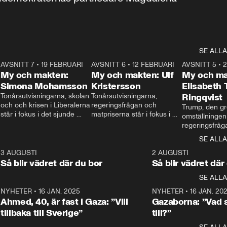
SE ALLA
7
AVSNITT 7
•
19 FEBRUARI
24:30
AVSNITT 6
•
12 FEBRUARI
27:30
AVSNITT 5
•
My och makten:
My och makten: Ulf
My och ma
Simona Mohamsson
Kristersson
Elisabeth
 
Tonårsutvisningarna, skolan 
Tonårsutvisningarna, 
Ringqvist
och och krisen i Liberalerna 
regeringsfrågan och 
Trump, den gr
står i fokus i det sjunde 
matpriserna står i fokus i 
omställningen
avsnittet av ”My och 
det sjätte avsnittet av ”My 
regeringsfråga
makten”. Se när 
och makten”. Se när 
centrum i det 
SE ALLA
Aftonbladets inrikespolitiska 
Aftonbladets inrikespolitiska 
avsnittet av ”
kommentator My 
kommentator My 
6
3 AUGUSTI
1:06
2 AUGUSTI
Makten”. Se nä
Rohwedder ställer 
Rohwedder ställer 
Så blir vädret där du bor
Så blir vädret där
Aftonbladets in
utbildnings- och 
statsminister Ulf Kristersson 
kommentator 
SE ALLA
integrationsminister Simona 
till svars.
Rohwedder stäl
Mohamsson till svars.
Centerpartiets
2
NYHETER
•
16 JAN. 2025
1:01
NYHETER
•
16 JAN. 20
Thand Ring till
Ahmed, 40, är fast i Gaza: ”Vill
Gazaborna: ”Vad s
tillbaka till Sverige”
till?”