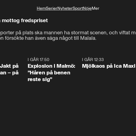
Hem
Serier
Nyheter
Sport
Nöje
Mer
Livsstil
 mottog fredspriset
eporter på plats ska mannen ha stormat scenen, och viftat
en försökte han även säga något till Malala.
0:33
I GÅR 17:50
1:10
I GÅR 12:33
0:2
 Jakt på
Explosion i Malmö:
Mjölkaos på Ica Maxi
an – på
”Håren på benen
reste sig”