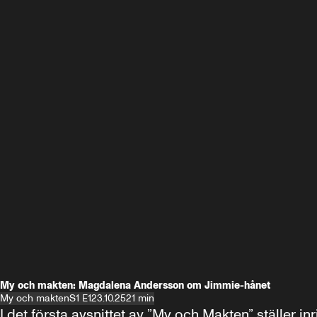
My och makten: Magdalena Andersson om Jimmie-hånet
My och makten
S1 E1
23.10.25
21 min
I det första avsnittet av ”My och Makten” ställe