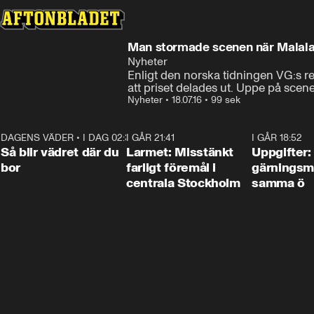
Man stormade scenen när Malala
Nyheter
Enligt den norska tidningen VG:s r
att priset delades ut. Uppe på scen
Nyheter
•
18.07.16
•
99 sek
DAGENS VÄDER
•
I DAG 02:30
1:06
I GÅR 21:41
0:35
I GÅR 18:52
Så blir vädret där du
Larmet: Misstänkt
Uppgifter:
bor
farligt föremål i
gärningsm
centrala Stockholm
samma ö