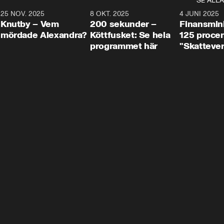
SE ALLA
3
25 NOV. 2025
31:05
8 OKT. 2025
4:29
4 JUNI 2025
Knutby – Vem
200 sekunder –
Finansmin
mördade Alexandra?
Köttfusket: Se hela
125 procent
programmet här
"Skattever
viktig uppg