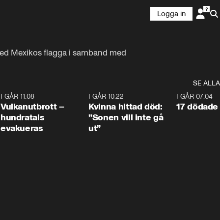
Logga in
 med Mexikos flagga i samband med 
SE ALLA
4
I GÅR 11:08
0:27
I GÅR 10:22
1:12
I GÅR 07:04
Vulkanutbrott –
Kvinna hittad död:
17 dödade 
hundratals
”Sonen vill inte gå
evakueras
ut”