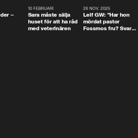
4:24
10 FEBRUARI
4:13
26 NOV. 2025
8:1
der –
Sara måste sälja
Leif GW: ”Har hon
huset för att ha råd
mördat pastor
med veterinären
Fossmos fru? Svar
nej.”