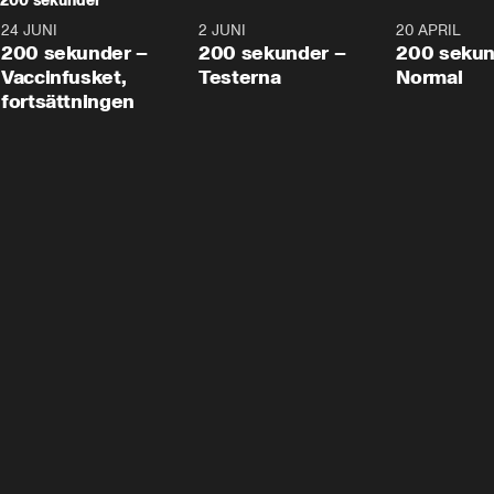
200 sekunder
24 JUNI
5:00
2 JUNI
4:23
20 APRIL
200 sekunder –
200 sekunder –
200 sekun
Vaccinfusket,
Testerna
Normal
fortsättningen