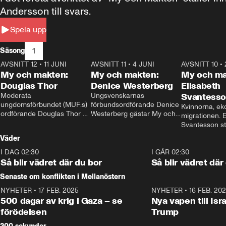
Andersson till svars.
Spela upp
1
Säsong
AVSNITT 12
•
11 JUNI
26:27
AVSNITT 11
•
4 JUNI
23:40
AVSNITT 10
•
My och makten:
My och makten:
My och ma
Douglas Thor
Denice Westerberg
Elisabeth
Moderata 
Ungsvenskarnas 
Svantess
ungdomsförbundet (MUF:s) 
förbundsordförande Denice 
Kvinnorna, ek
ordförande Douglas Thor 
Westerberg gästar My och 
migrationen. E
gästar My och makten. I 
makten. I avsnittet 
Svantesson stäl
avsnittet diskuteras 
diskuteras migrationsfrågan 
när finansmini
Väder
tonårsutvisningarna och hur 
och hur SD ska locka 
Moderaterna ska locka 
kvinnliga väljare. 
I DAG 02:30
1:06
I GÅR 02:30
väljare till valet i höst. 
Så blir vädret där du bor
Så blir vädret där
Senaste om konflikten i Mellanöstern
NYHETER
•
17 FEB. 2025
0:45
NYHETER
•
16 FEB. 20
500 dagar av krig i Gaza – se
Nya vapen till Isr
förödelsen
Trump