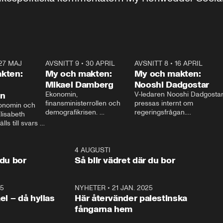
27 MAJ
3:51
AVSNITT 9
•
30 APRIL
24:00
AVSNITT 8
•
16 APRIL
25:1
kten:
My och makten:
My och makten:
Mikael Damberg
Nooshi Dadgostar
on
Ekonomin, 
V-ledaren Nooshi Dadgostar
finansministerrollen och 
pressas internt om 
onomin och 
demografikrisen. 
regeringsfrågan.

lisabeth 
Oppositionen ställs till svars 
I Aftonbladets 
ls till svars 
när Socialdemokraternas 
partiledarutfrågning ”My 
stern gästar 
Mikael Damberg gästar My 
och Makten” sätter hon ner 
My och Makten. 
och Makten. 
foten mot kritikerna:

1:06
4 AUGUSTI
1:0
– Vi ställer upp i val. Ska vi 
 du bor
Så blir vädret där du bor
vara med så sitter vi förstås 
25
1:22
NYHETER
•
21 JAN. 2025
0:5
ael – då hyllas
Här återvänder palestinska
fångarna hem