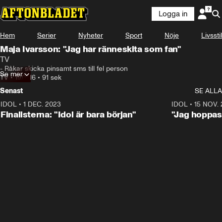
Logga in
Hem
Serier
Nyheter
Sport
Nöje
Livsstil
Maja Ivarsson: "Jag har ränneskita som fan"
TV
- Råkar skicka pinsamt sms till fel person
Se mer
TV
•
19.07.16
•
91 sek
Senast
SE ALLA
IDOL
•
1 DEC. 2023
0:56
IDOL
•
15 NOV.
Finalisterna: "Idol är bara början"
"Jag hoppas 