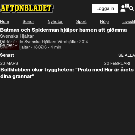
Logga in
Hem
Serier
Nyheter
Sport
Nöje
Livsstil
Batman och Spiderman hjälper barnen att glömma
Svenska Hjältar
Därför är de Svenska Hjältars Vårdhjältar 2014
Se mer
Svenska Hjältar
•
18.07.16
•
4 min
Senast
SE ALLA
23 MARS
1:27
20 FEBRUARI
Bollklubben ökar tryggheten: "Prata med
Här är årets
dina grannar"