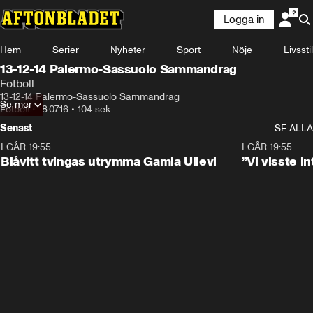
Logga in
Hem
Serier
Nyheter
Sport
Nöje
Livsstil
13-12-14 Palermo-Sassuolo Sammandrag
Fotboll
13-12-14 Palermo-Sassuolo Sammandrag
Se mer
Fotboll
•
18.07.16
•
104 sek
Senast
SE ALLA
I GÅR 19:55
0:29
I GÅR 19:55
Blåvitt tvingas utrymma Gamla Ullevi
”Vi visste 