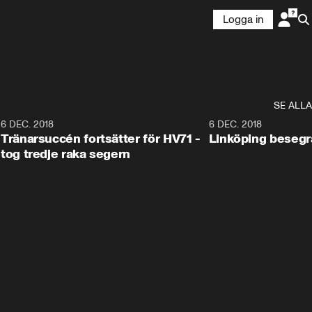
Logga in
SE ALLA
6
6 DEC. 2018
0:50
6 DEC. 2018
Tränarsuccén fortsätter för HV71 -
Linköping besegr
tog tredje raka segern