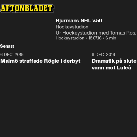
Bjurmans NHL v.50
Hockeystudion
Ur Hockeystudion med Tomas Ros, E
Hockeystudion
•
18.07.16
•
6 min
Senast
6 DEC. 2018
0:50
6 DEC. 2018
Malmö straffade Rögle i derbyt
Dramatik på slute
vann mot Luleå