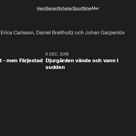
Hem
Serier
Nyheter
Sport
Nöje
Mer
Livsstil
rica Carlsson, Daniel Breitholtz och Johan Garpenlöv
0:35
6 DEC. 2018
0:5
t - men Färjestad
Djurgården vände och vann i
sudden