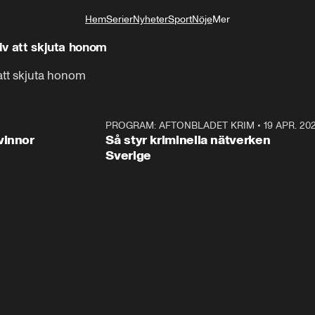
Hem
Serier
Nyheter
Sport
Nöje
Mer
Livsstil
tiv att skjuta honom
 att skjuta honom
3:00
PROGRAM: AFTONBLADET KRIM
•
19 APR. 20
2:5
vinnor
Så styr kriminella nätverken
Sverige