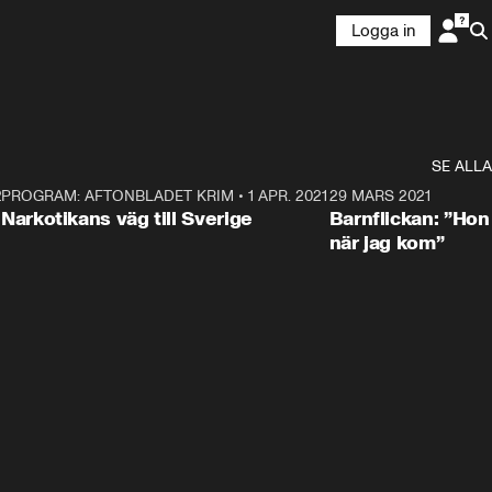
Logga in
SE ALLA
21
5
PROGRAM: AFTONBLADET KRIM
•
1 APR. 2021
1:52
29 MARS 2021
Narkotikans väg till Sverige
Barnflickan: ”Hon
när jag kom”