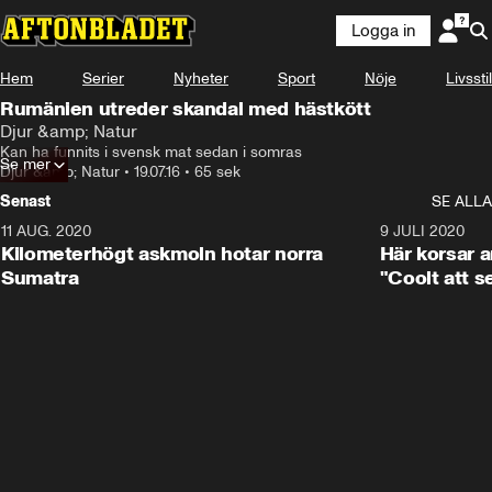
Logga in
Hem
Serier
Nyheter
Sport
Nöje
Livsstil
Rumänien utreder skandal med hästkött
Djur &amp; Natur
Kan ha funnits i svensk mat sedan i somras
Se mer
Djur &amp; Natur
•
19.07.16
•
65 sek
Senast
SE ALLA
11 AUG. 2020
0:41
9 JULI 2020
Kilometerhögt askmoln hotar norra
Här korsar 
Sumatra
"Coolt att s