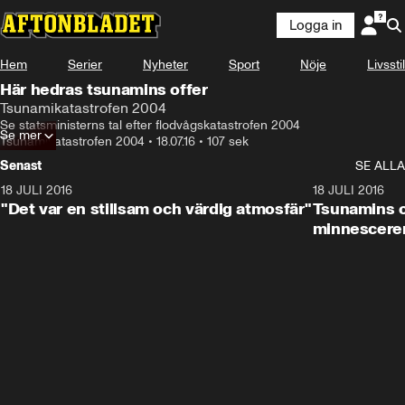
Logga in
Hem
Serier
Nyheter
Sport
Nöje
Livsstil
Här hedras tsunamins offer
Tsunamikatastrofen 2004
Se statsministerns tal efter flodvågskatastrofen 2004
Se mer
Tsunamikatastrofen 2004
•
18.07.16
•
107 sek
Senast
SE ALLA
18 JULI 2016
5:16
18 JULI 2016
"Det var en stillsam och värdig atmosfär"
Tsunamins o
minnescere