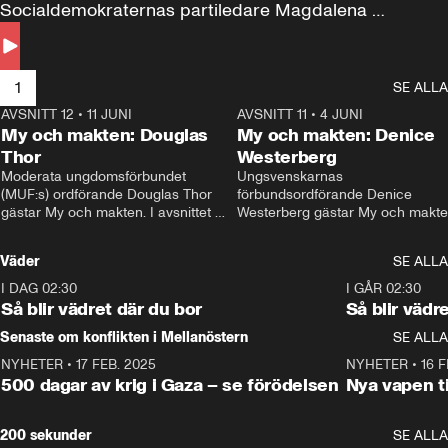
Socialdemokraternas partiledare Magdalena 
Andersson till svars.
1
SE ALLA
AVSNITT 12
•
11 JUNI
26:27
AVSNITT 11
•
4 JUNI
2
My och makten: Douglas
My och makten: Denice
Thor
Westerberg
Moderata ungdomsförbundet 
Ungsvenskarnas 
(MUF:s) ordförande Douglas Thor 
förbundsordförande Denice 
gästar My och makten. I avsnittet 
Westerberg gästar My och makten.
diskuteras tonårsutvisningarna och 
avsnittet diskuteras migrationsfrå
hur Moderaterna ska locka väljare till 
och hur SD ska locka kvinnliga 
Väder
SE ALLA
valet i höst. 
väljare. 
I DAG 02:30
1:06
I GÅR 02:30
Så blir vädret där du bor
Så blir vädr
Senaste om konflikten i Mellanöstern
SE ALLA
NYHETER
•
17 FEB. 2025
0:45
NYHETER
•
16 F
500 dagar av krig i Gaza – se förödelsen
Nya vapen ti
200 sekunder
SE ALLA