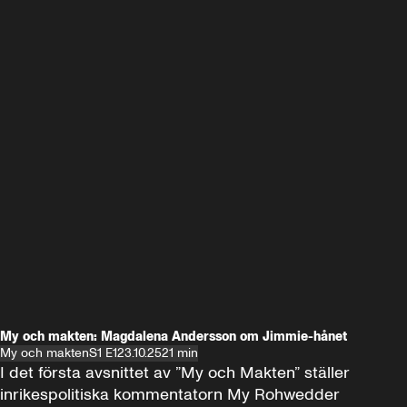
My och makten: Magdalena Andersson om Jimmie-hånet
My och makten
S1 E1
23.10.25
21 min
I det första avsnittet av ”My och Makten” ställer 
inrikespolitiska kommentatorn My Rohwedder 