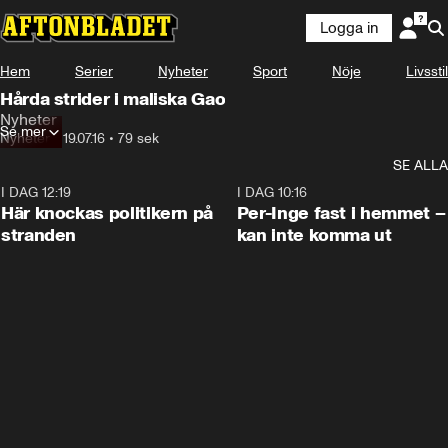
Logga in
Hem
Serier
Nyheter
Sport
Nöje
Livsstil
Hårda strider i maliska Gao
Nyheter
Se mer
Nyheter
•
19.07.16
•
79 sek
SE ALLA
I DAG 12:19
0:45
I DAG 10:16
Här knockas politikern på
Per-Inge fast i hemmet –
stranden
kan inte komma ut