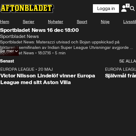
Logga in
Hem
Serier
Nyheter
Sport
Nöje
Livsstil
Sportbladet News 16 dec 18:00
Sportbladet News
Sportbladet News: Materazzi utvisad och Bojan uppskickad på 
läktaren i semifinalen av Indian Super League Utvisningar avgjorde 
Se mer
när Bojan åkte ur slutspelet. Frisparksspecialist i Bundesliga som du 
Sportbladet News
•
18.07.16
•
5 min
kan ha missat - packat med drömmål.
Senast
SE ALLA
EUROPA LEAGUE
•
20 MAJ
1:32
EUROPA LEAG
Victor Nilsson Lindelöf vinner Europa
Självmål frå
League med sitt Aston Villa