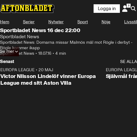
Logga in
Hem
Serier
Nyheter
Sport
Nöje
Livsstil
Sportbladet News 16 dec 22:00
Sportbladet News
Sportbladet News: Domarna missar Malmös mål mot Rögle i derbyt - 
Rögle kommer ikapp
Se mer
Sportbladet News
•
18.07.16
•
4 min
Senast
SE ALLA
EUROPA LEAGUE
•
20 MAJ
1:32
EUROPA LEAG
Victor Nilsson Lindelöf vinner Europa
Självmål frå
League med sitt Aston Villa