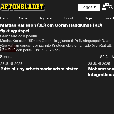
Logga in
Hem
Serier
Nyheter
Sport
Nöje
Livsstil
Mattias Karlsson (SD) om Göran Hägglunds (KD)
flyktingutspel
Samhälle och politik
Mattias Karlsson (SD) om Göran Hägglunds (KD) flyktingutspel: ”Utan 
våra valframgångar tror jag inte Kristdemokraterna hade övervägt att 
Se mer
göra det här utspelet”
Samhälle och politik
•
18.07.16
•
78 sek
Senast
SE ALLA
28 JUNI 2025
1:48
28 JUNI 2025
Britz blir ny arbetsmarknadsminister
Mohamsson b
integration