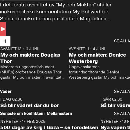
I det första avsnittet av ”My och Makten” ställer 
inrikespolitiska kommentatorn My Rohwedder 
Socialdemokraternas partiledare Magdalena 
Andersson till svars.
1
SE ALLA
AVSNITT 12
•
11 JUNI
26:27
AVSNITT 11
•
4 JUNI
2
My och makten: Douglas
My och makten: Denice
Thor
Westerberg
Moderata ungdomsförbundet 
Ungsvenskarnas 
(MUF:s) ordförande Douglas Thor 
förbundsordförande Denice 
gästar My och makten. I avsnittet 
Westerberg gästar My och makten.
diskuteras tonårsutvisningarna och 
avsnittet diskuteras migrationsfrå
hur Moderaterna ska locka väljare till 
och hur SD ska locka kvinnliga 
Väder
SE ALLA
valet i höst. 
väljare. 
I DAG 02:30
1:06
I GÅR 02:30
Så blir vädret där du bor
Så blir vädr
Senaste om konflikten i Mellanöstern
SE ALLA
NYHETER
•
17 FEB. 2025
0:45
NYHETER
•
16 F
500 dagar av krig i Gaza – se förödelsen
Nya vapen ti