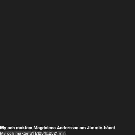
My och makten: Magdalena Andersson om Jimmie-hånet
My och makten
S1 E1
23.10.25
21 min