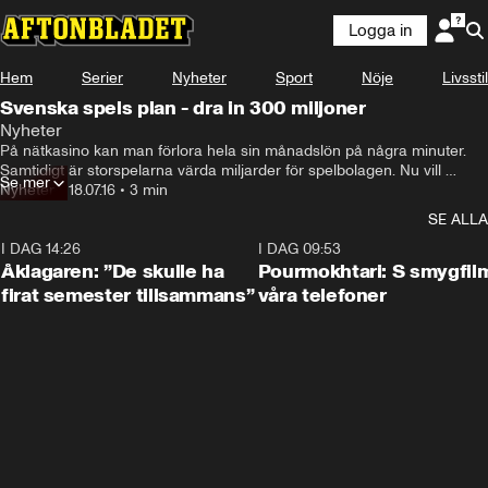
Logga in
Hem
Serier
Nyheter
Sport
Nöje
Livsstil
Svenska spels plan - dra in 300 miljoner
Nyheter
På nätkasino kan man förlora hela sin månadslön på några minuter. 
Samtidigt är storspelarna värda miljarder för spelbolagen. Nu vill 
Se mer
statliga Svenska Spel erbjuda ett "tryggt alternativ". Men kan man lita 
Nyheter
•
18.07.16
•
3 min
på statens spelbolag när det vill börja sälja "spelvärldens crack-
SE ALLA
cocaine"? Eller är det framförallt storspelarnas pengar som lockar? Ur 
dokument inifrån, SVT2 Torsdag 18/12 20.00.

I DAG 14:26
1:54
I DAG 09:53
Åklagaren: ”De skulle ha
Pourmokhtari: S smygfil
Mouris har en miljon i spelskulder. Nu vill han sluta spela. Men kan han 
firat semester tillsammans”
våra telefoner
det?

https://m.youtube.com/watch?v=k8G1FDsGfBQ

Cecilia tappade kontrollen över sitt spelande under en 
förlossningsdepression. Vad gör man när spelet blir viktigare än ens 
eget barn?

https://m.youtube.com/watch?v=Y1xr7cDOBPA
