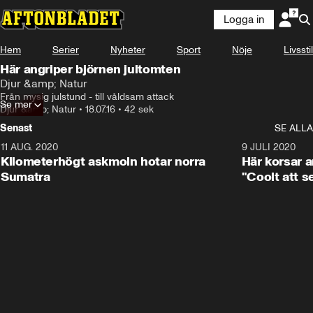
Logga in
Hem
Serier
Nyheter
Sport
Nöje
Livsstil
Här angriper björnen jultomten
Djur &amp; Natur
Från mysig julstund - till våldsam attack
Se mer
Djur &amp; Natur
•
18.07.16
•
42 sek
Senast
SE ALLA
11 AUG. 2020
0:41
9 JULI 2020
Kilometerhögt askmoln hotar norra
Här korsar 
Sumatra
"Coolt att s