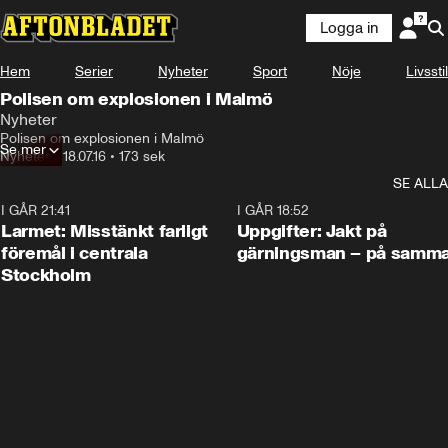
Logga in
Hem
Serier
Nyheter
Sport
Nöje
Livsstil
Polisen om explosionen i Malmö
Nyheter
Polisen om explosionen i Malmö
Se mer
Nyheter
•
18.07.16
•
173 sek
SE ALLA
I GÅR 21:41
0:35
I GÅR 18:52
Larmet: Misstänkt farligt
Uppgifter: Jakt på
föremål i centrala
gärningsman – på samma
Stockholm