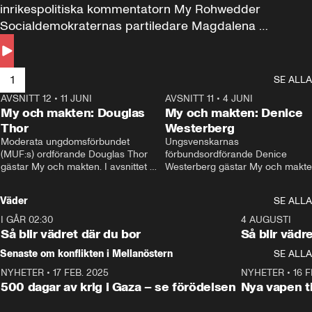
inrikespolitiska kommentatorn My Rohwedder 
Socialdemokraternas partiledare Magdalena 
Andersson till svars.
1
SE ALLA
AVSNITT 12
•
11 JUNI
26:27
AVSNITT 11
•
4 JUNI
2
My och makten: Douglas
My och makten: Denice
Thor
Westerberg
Moderata ungdomsförbundet 
Ungsvenskarnas 
(MUF:s) ordförande Douglas Thor 
förbundsordförande Denice 
gästar My och makten. I avsnittet 
Westerberg gästar My och makten.
diskuteras tonårsutvisningarna och 
avsnittet diskuteras migrationsfrå
hur Moderaterna ska locka väljare till 
och hur SD ska locka kvinnliga 
Väder
SE ALLA
valet i höst. 
väljare. 
I GÅR 02:30
1:06
4 AUGUSTI
Så blir vädret där du bor
Så blir vädr
Senaste om konflikten i Mellanöstern
SE ALLA
NYHETER
•
17 FEB. 2025
0:45
NYHETER
•
16 F
500 dagar av krig i Gaza – se förödelsen
Nya vapen ti