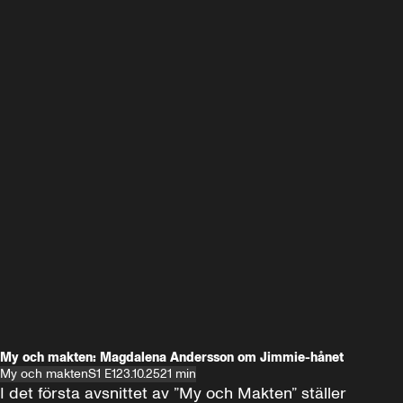
My och makten: Magdalena Andersson om Jimmie-hånet
My och makten
S1 E1
23.10.25
21 min
I det första avsnittet av ”My och Makten” ställer 