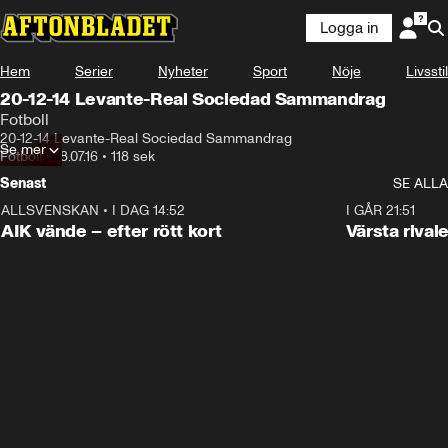
Logga in
Hem
Serier
Nyheter
Sport
Nöje
Livsstil
20-12-14 Levante-Real Sociedad Sammandrag
Fotboll
20-12-14 Levante-Real Sociedad Sammandrag
Se mer
Fotboll
•
18.07.16
•
118 sek
Senast
SE ALLA
ALLSVENSKAN
•
I DAG 14:52
2:31
I GÅR 21:51
AIK vände – efter rött kort
Värsta rival