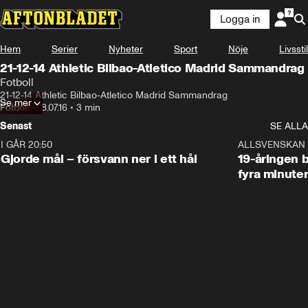
Logga in
Hem
Serier
Nyheter
Sport
Nöje
Livsstil
21-12-14 Athletic Bilbao-Atletico Madrid Sammandrag
Fotboll
21-12-14 Athletic Bilbao-Atletico Madrid Sammandrag
Se mer
Fotboll
•
18.07.16
•
3 min
Senast
SE ALLA
I GÅR 20:50
0:31
ALLSVENSKAN
Gjorde mål – försvann ner i ett hål
19-åringen b
fyra minute