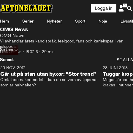
Logga in
Hem
Serier
Nyheter
Sport
Nöje
Livsstil
OMG News
OMG News
Vi avhandlar årets kändisbråk, feelgood, fans och kärlekspar i vår 
julspecial.
Se mer
OMG News
•
18.07.16
•
29 min
Senast
SE ALLA
29 NOV. 2017
14:21
28 JUNI 2018
Går ut på stan utan byxor: ”Stor trend”
Tuggar kro
Omtalade nakenmodet – kan du se vem av tjejerna 
Megastjärnan hit
som är halvnaken?
kräkas i munnen