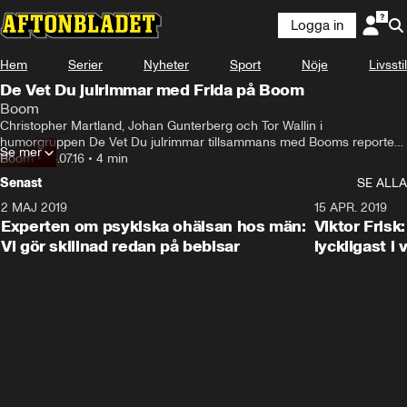
Logga in
Hem
Serier
Nyheter
Sport
Nöje
Livsstil
De Vet Du julrimmar med Frida på Boom
Boom
Christopher Martland, Johan Gunterberg och Tor Wallin i 
humorgruppen De Vet Du julrimmar tillsammans med Booms reporter 
Se mer
Frida
Boom
•
18.07.16
•
4 min
Senast
SE ALLA
2 MAJ 2019
1:04
15 APR. 2019
Experten om psykiska ohälsan hos män:
Viktor Frisk:
Vi gör skillnad redan på bebisar
lyckligast i 