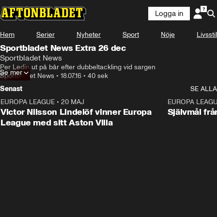
Logga in
Hem
Serier
Nyheter
Sport
Nöje
Livsstil
Sportbladet News Extra 26 dec
Sportbladet News
Per Ledin ut på bår efter dubbeltackling vid sargen
Se mer
Sportbladet News
•
18.07.16
•
40 sek
Senast
SE ALLA
EUROPA LEAGUE
•
20 MAJ
1:32
EUROPA LEAG
Victor Nilsson Lindelöf vinner Europa
Självmål frå
League med sitt Aston Villa