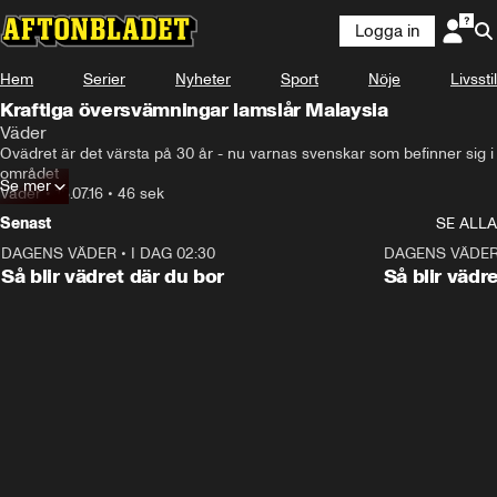
Logga in
Hem
Serier
Nyheter
Sport
Nöje
Livsstil
Kraftiga översvämningar lamslår Malaysia
Väder
Ovädret är det värsta på 30 år - nu varnas svenskar som befinner sig i 
området
Se mer
Väder
•
18.07.16
•
46 sek
Senast
SE ALLA
DAGENS VÄDER
•
I DAG 02:30
1:06
DAGENS VÄDE
Så blir vädret där du bor
Så blir vädr