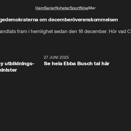
Hem
Serier
Nyheter
Sport
Nöje
Mer
Livsstil
rigedemokraterna om decemberöverenskommelsen
ndlats fram i hemlighet sedan den 18 december. Hör vad C
2:28
27 JUNI 2025
32:2
y utbildnings-
Se hela Ebba Busch tal här
inister