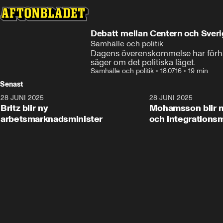
Debatt mellan Centern och Sve
Samhälle och politik
Dagens överenskommelse har förha
säger om det politiska läget.
Samhälle och politik
•
18.07.16
•
19 min
Senast
28 JUNI 2025
1:48
28 JUNI 2025
Britz blir ny
Mohamsson blir n
arbetsmarknadsminister
och integrationsm