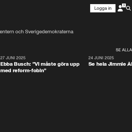
Logga in
entern och Sverigedemokraterna 
SE ALLA
1
27 JUNI 2025
1:24
24 JUNI 2025
Ebba Busch: ”Vi måste göra upp
Se hela Jimmie Å
med reform-fobin”