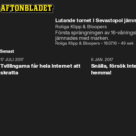
Lutande tornet i Sevastopol jä
Roliga Klipp & Bloopers
Första sprängningen av 16-våningsh
jämnades med marken.
Roliga Klipp & Bloopers
•
18.07.16
•
49 sek
Senast
17 JULI 2017
0:29
6 JAN. 2017
Tvillingarna får hela internet att
Snälla, försök int
skratta
hemma!