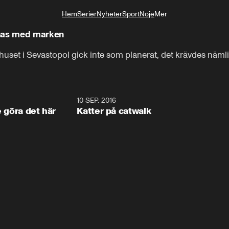
Hem
Serier
Nyheter
Sport
Nöje
Mer
Livsstil
mnas med marken
uset i Sevastopol gick inte som planerat, det krävdes nämli
1:34
10 SEP. 2016
0:2
e göra det här
Katter på catwalk