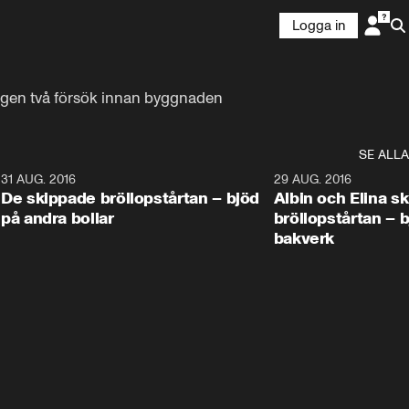
Logga in
gen två försök innan byggnaden  
SE ALLA
9
31 AUG. 2016
1:02
29 AUG. 2016
De skippade bröllopstårtan – bjöd
Albin och Elina s
på andra bollar
bröllopstårtan – 
bakverk