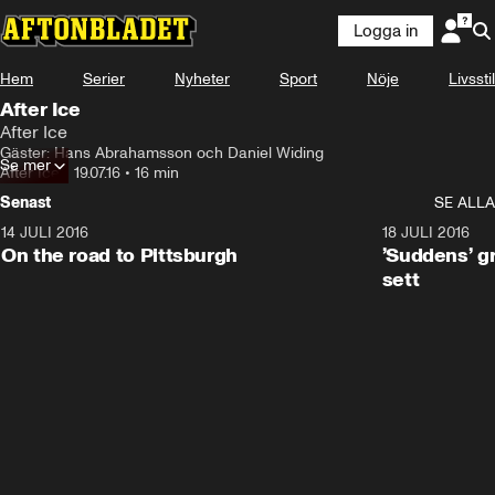
Logga in
Hem
Serier
Nyheter
Sport
Nöje
Livsstil
After Ice
After Ice
Gäster: Hans Abrahamsson och Daniel Widing
Se mer
After Ice
•
19.07.16
•
16 min
Senast
SE ALLA
14 JULI 2016
6:47
18 JULI 2016
On the road to Pittsburgh
’Suddens’ g
sett